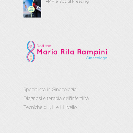
AMH e Social Freezing
Specialista in Ginecologia
Diagnosi e terapia dell'infertilità.
Tecniche di I, II e III livello.