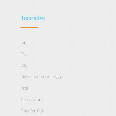
Tecniche
iui
fivet
icsi
ciclo spontaneo e light
imsi
vitrificazione
oncofertilità