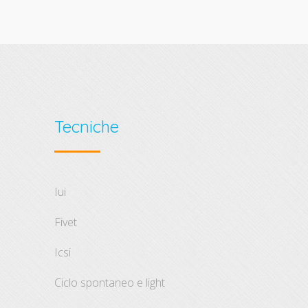
Tecniche
iui
fivet
icsi
ciclo spontaneo e light