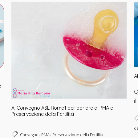
A
e
Q
il.
Al Convegno ASL Roma1 per parlare di PMA e
Preservazione della Fertilità
de
,
,
Convegno
PMA
Preservazione della Fertilità