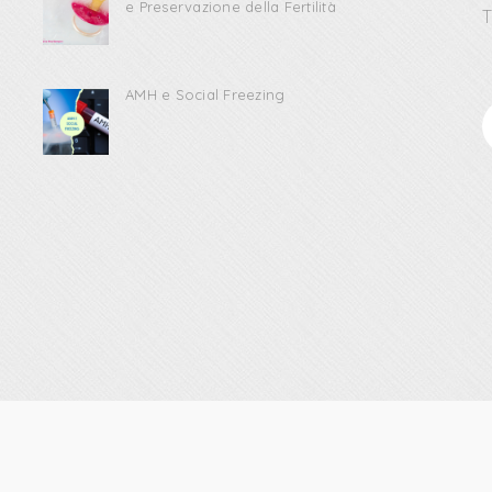
e Preservazione della Fertilità
T
AMH e Social Freezing