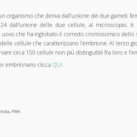
 un organismo che deriva dall’unione dei due gameti: fe
 dall’unione delle due cellule, al microscopio, è p
la uovo che ha inglobato il corredo cromosomico dello 
 delle cellule che caratterizzano l’embrione. Al terzo g
are circa 150 cellule non più distinguibili fra loro e l’
er embrionario clicca
QUI.
,
ocita
PMA