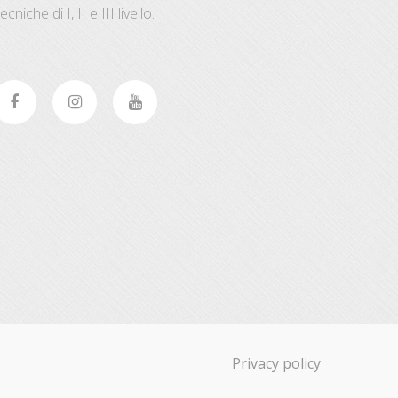
ecniche di I, II e III livello.
Privacy policy