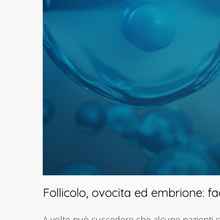
Follicolo, ovocita ed embrione: f
A volte può succedere che alcune pazienti con