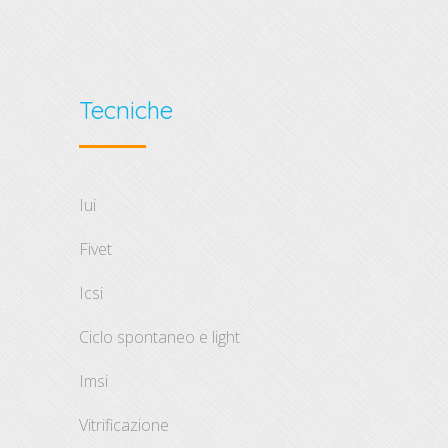
Tecniche
iui
fivet
icsi
ciclo spontaneo e light
imsi
vitrificazione