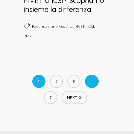
FIVET o ICSI? Scopriamo
insieme la differenza.
,
,
,
Fecondazione Assistita
FIVET
ICSI
PMA
1
2
3
…
7
NEXT