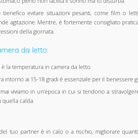
 stomaco pieno non facilita il sonno ma lo disturba.
 benefico evitare situazioni pesanti, come film o let
e agitazione. Mentre, è fortemente consigliato praticar
ressioni della giornata.
amera da letto:
 è la temperatura in camera da letto.
torno ai 15-18 gradi è essenziale per il benessere gener
rmai viviamo in un‘epoca in cui si tendono a stravolger
 quella calda.
à del tuo partner è in calo o a rischio, migliorare qu