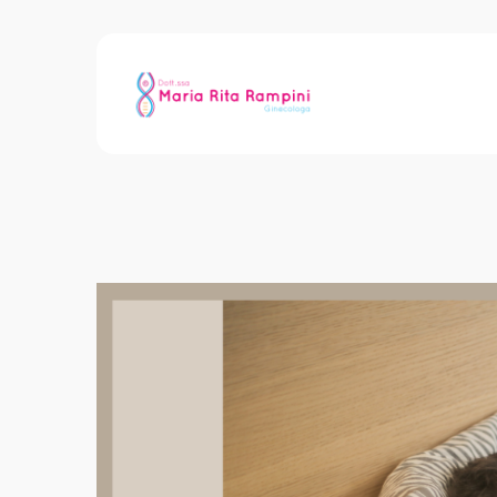
Il sonno? Un toccas
scopriamo il perché