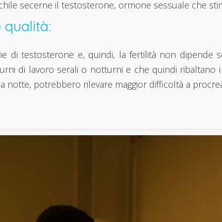
chile secerne il testosterone, ormone sessuale che sti
qualità:
e di testosterone e, quindi, la fertilità non dipende
ni di lavoro serali o notturni e che quindi ribaltano i c
a notte, potrebbero rilevare maggior difficoltà a procre