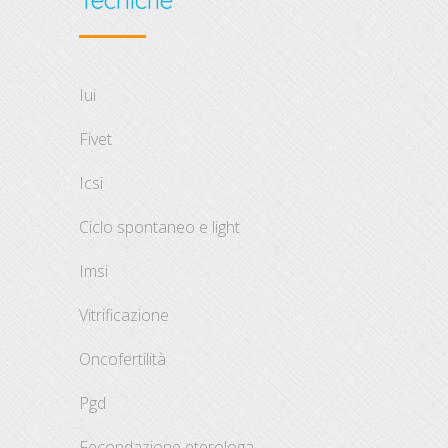
Tecniche
iui
fivet
icsi
ciclo spontaneo e light
imsi
vitrificazione
oncofertilità
pgd
fecondazione eterologa