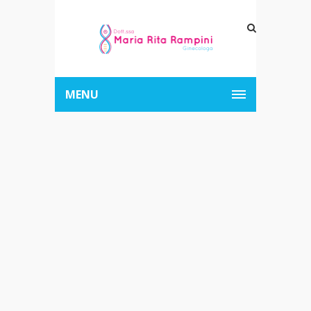
MENU
Infertilità di
coppia? Scopri
quanto incide il
fattore
maschile e