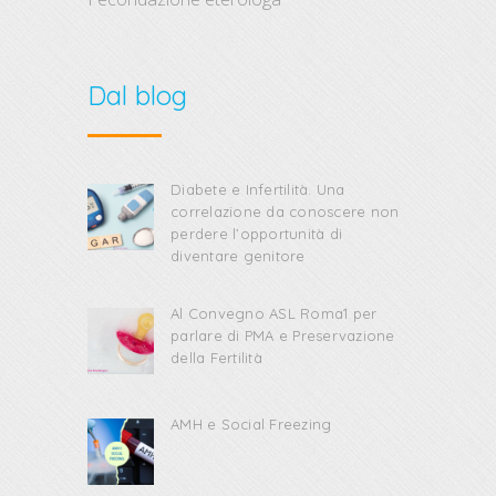
Dal blog
Diabete e Infertilità. Una
correlazione da conoscere non
perdere l’opportunità di
diventare genitore
Al Convegno ASL Roma1 per
parlare di PMA e Preservazione
della Fertilità
AMH e Social Freezing