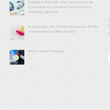
Diabete e Infertilità. Una correlazione da
conoscere non perdere l’opportunità di
diventare genitore
S
D
Al Convegno ASL Roma1 per parlare di PMA
e Preservazione della Fertilità
T
AMH e Social Freezing