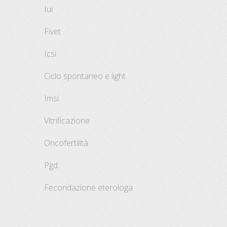
iui
fivet
icsi
ciclo spontaneo e light
imsi
vitrificazione
oncofertilità
pgd
fecondazione eterologa