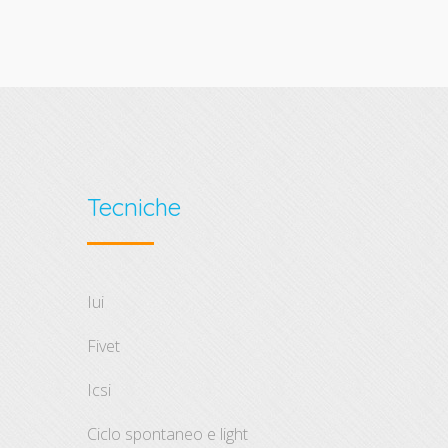
Tecniche
iui
fivet
icsi
ciclo spontaneo e light