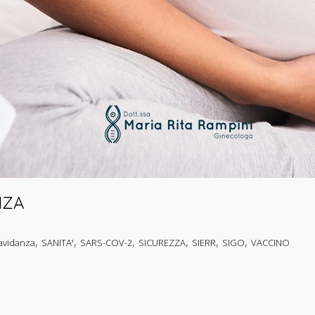
NZA
,
,
,
,
,
,
avidanza
SANITA'
SARS-COV-2
SICUREZZA
SIERR
SIGO
VACCINO