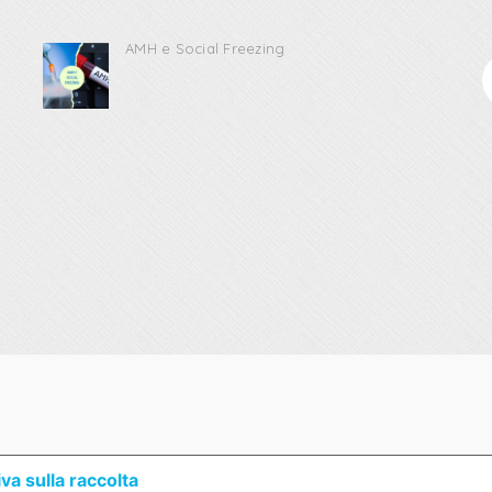
AMH e Social Freezing
va sulla raccolta
Le Tue Preferenze Relative Alla Priv