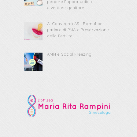
perdere l’opportunità di
diventare genitore
Al Convegno ASL Roma1 per
parlare di PMA e Preservazione
della Fertilità
AMH e Social Freezing