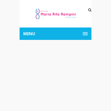
MENU
“A tu per tu”. La
rubrica per
svelare falsi
miti e mezze
verità a