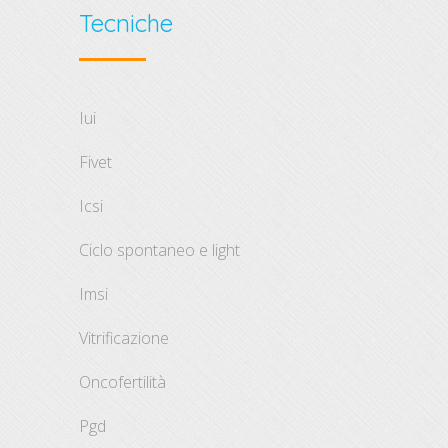
Tecniche
iui
fivet
icsi
ciclo spontaneo e light
imsi
vitrificazione
oncofertilità
pgd