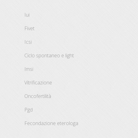
iui
fivet
icsi
ciclo spontaneo e light
imsi
vitrificazione
oncofertilità
pgd
fecondazione eterologa