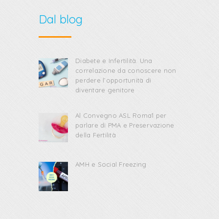
Dal blog
Diabete e Infertilità. Una
correlazione da conoscere non
perdere l’opportunità di
diventare genitore
Al Convegno ASL Roma1 per
parlare di PMA e Preservazione
della Fertilità
AMH e Social Freezing