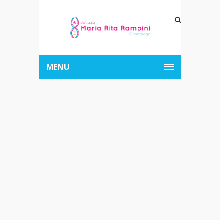
MENU
Social Freezing,
ecco cosa
sapere a
riguardo