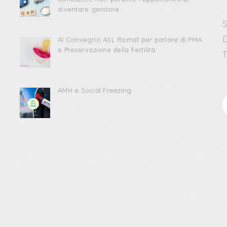
diventare genitore
S
D
Al Convegno ASL Roma1 per parlare di PMA
e Preservazione della Fertilità
T
AMH e Social Freezing