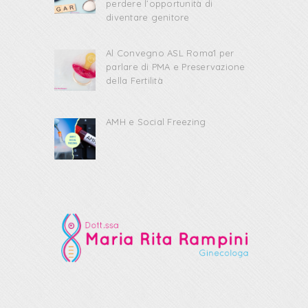
perdere l’opportunità di
diventare genitore
Al Convegno ASL Roma1 per
parlare di PMA e Preservazione
della Fertilità
AMH e Social Freezing