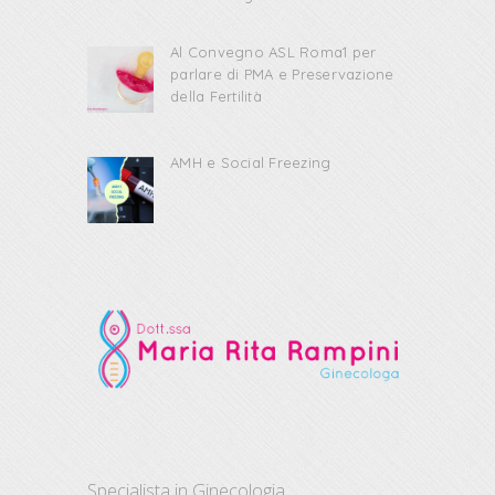
Al Convegno ASL Roma1 per
parlare di PMA e Preservazione
della Fertilità
AMH e Social Freezing
Specialista in Ginecologia